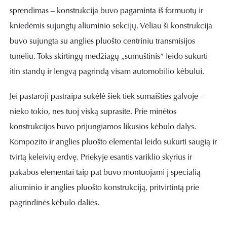
sprendimas – konstrukcija buvo pagaminta iš formuotų ir
kniedėmis sujungtų aliuminio sekcijų. Vėliau ši konstrukcija
buvo sujungta su anglies pluošto centriniu transmisijos
tuneliu. Toks skirtingų medžiagų „sumuštinis“ leido sukurti
itin standų ir lengvą pagrindą visam automobilio kėbului.
Jei pastaroji pastraipa sukėlė šiek tiek sumaišties galvoje –
nieko tokio, nes tuoj viską suprasite. Prie minėtos
konstrukcijos buvo prijungiamos likusios kėbulo dalys.
Kompozito ir anglies pluošto elementai leido sukurti saugią ir
tvirtą keleivių erdvę. Priekyje esantis variklio skyrius ir
pakabos elementai taip pat buvo montuojami į specialią
aliuminio ir anglies pluošto konstrukciją, pritvirtintą prie
pagrindinės kėbulo dalies.