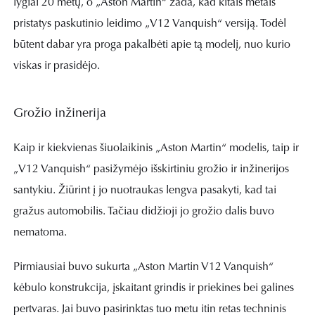
lygiai 20 metų, o „Aston Martin“ žada, kad kitais metais
pristatys paskutinio leidimo „V12 Vanquish“ versiją. Todėl
būtent dabar yra proga pakalbėti apie tą modelį, nuo kurio
viskas ir prasidėjo.
Grožio inžinerija
Kaip ir kiekvienas šiuolaikinis „Aston Martin“ modelis, taip ir
„V12 Vanquish“ pasižymėjo išskirtiniu grožio ir inžinerijos
santykiu. Žiūrint į jo nuotraukas lengva pasakyti, kad tai
gražus automobilis. Tačiau didžioji jo grožio dalis buvo
nematoma.
Pirmiausiai buvo sukurta „Aston Martin V12 Vanquish“
kėbulo konstrukcija, įskaitant grindis ir priekines bei galines
pertvaras. Jai buvo pasirinktas tuo metu itin retas techninis