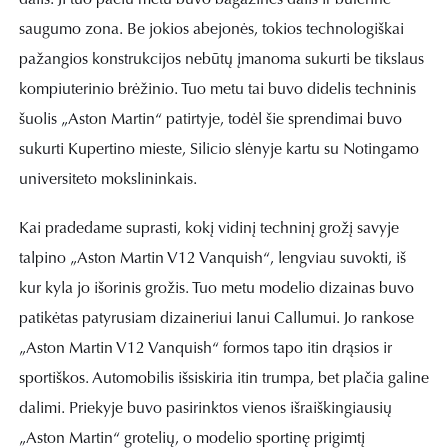
saugumo zona. Be jokios abejonės, tokios technologiškai
pažangios konstrukcijos nebūtų įmanoma sukurti be tikslaus
kompiuterinio brėžinio. Tuo metu tai buvo didelis techninis
šuolis „Aston Martin“ patirtyje, todėl šie sprendimai buvo
sukurti Kupertino mieste, Silicio slėnyje kartu su Notingamo
universiteto mokslininkais.
Kai pradedame suprasti, kokį vidinį techninį grožį savyje
talpino „Aston Martin V12 Vanquish“, lengviau suvokti, iš
kur kyla jo išorinis grožis. Tuo metu modelio dizainas buvo
patikėtas patyrusiam dizaineriui Ianui Callumui. Jo rankose
„Aston Martin V12 Vanquish“ formos tapo itin drąsios ir
sportiškos. Automobilis išsiskiria itin trumpa, bet plačia galine
dalimi. Priekyje buvo pasirinktos vienos išraiškingiausių
„Aston Martin“ grotelių, o modelio sportinę prigimtį