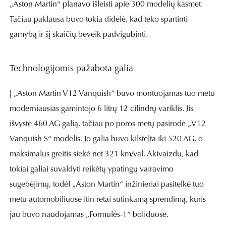
„Aston Martin“ planavo išleisti apie 300 modelių kasmet.
Tačiau paklausa buvo tokia didelė, kad teko spartinti
gamybą ir šį skaičių beveik padvigubinti.
Technologijomis pažabota galia
Į „Aston Martin V12 Vanquish“ buvo montuojamas tuo metu
moderniausias gamintojo 6 litrų 12 cilindrų variklis. Jis
išvystė 460 AG galią, tačiau po poros metų pasirodė „V12
Vanquish S“ modelis. Jo galia buvo kilstelta iki 520 AG, o
maksimalus greitis siekė net 321 km/val. Akivaizdu, kad
tokiai galiai suvaldyti reikėtų ypatingų vairavimo
sugebėjimų, todėl „Aston Martin“ inžinieriai pasitelkė tuo
metu automobiliuose itin retai sutinkamą sprendimą, kuris
jau buvo naudojamas „Formulės-1“ boliduose.