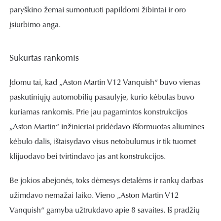
paryškino žemai sumontuoti papildomi žibintai ir oro
įsiurbimo anga.
Sukurtas rankomis
Įdomu tai, kad „Aston Martin V12 Vanquish“ buvo vienas
paskutiniųjų automobilių pasaulyje, kurio kėbulas buvo
kuriamas rankomis. Prie jau pagamintos konstrukcijos
„Aston Martin“ inžinieriai pridėdavo išformuotas aliumines
kėbulo dalis, ištaisydavo visus netobulumus ir tik tuomet
klijuodavo bei tvirtindavo jas ant konstrukcijos.
Be jokios abejonės, toks dėmesys detalėms ir rankų darbas
užimdavo nemažai laiko. Vieno „Aston Martin V12
Vanquish“ gamyba užtrukdavo apie 8 savaites. Iš pradžių