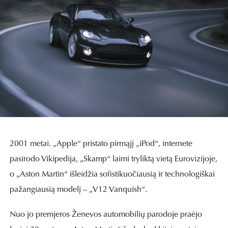
2001 metai. „Apple“ pristato pirmąjį „iPod“, internete
pasirodo Vikipedija, „Skamp“ laimi tryliktą vietą Eurovizijoje,
o „Aston Martin“ išleidžia sofistikuočiausią ir technologiškai
pažangiausią modelį – „V12 Vanquish“.
Nuo jo premjeros Ženevos automobilių parodoje praėjo