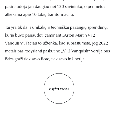
pasinaudojo jau daugiau nei 130 savininkų, o per metus
atliekama apie 10 tokių transformacijų.
Tai yra tik dalis unikalių ir techniškai pažangių sprendimų,
kurie buvo panaudoti gaminant „Aston Martin V12
Vanquish“. Tačiau to užtenka, kad suprastumėte, jog 2022
metais pasirodysianti paskutinė „V12 Vanquish“ versija bus
išties graži tiek savo išore, tiek savo inžinerija.
GRĮŽTI ATGAL