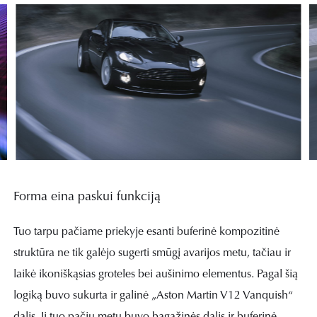
Forma eina paskui funkciją
Tuo tarpu pačiame priekyje esanti buferinė kompozitinė
struktūra ne tik galėjo sugerti smūgį avarijos metu, tačiau ir
laikė ikoniškąsias groteles bei aušinimo elementus. Pagal šią
logiką buvo sukurta ir galinė „Aston Martin V12 Vanquish“
dalis. Ji tuo pačiu metu buvo bagažinės dalis ir buferinė