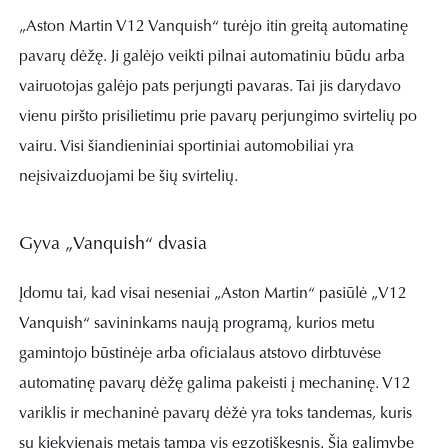
„Aston Martin V12 Vanquish“ turėjo itin greitą automatinę
pavarų dėžę. Ji galėjo veikti pilnai automatiniu būdu arba
vairuotojas galėjo pats perjungti pavaras. Tai jis darydavo
vienu piršto prisilietimu prie pavarų perjungimo svirtelių po
vairu. Visi šiandieniniai sportiniai automobiliai yra
neįsivaizduojami be šių svirtelių.
Gyva „Vanquish“ dvasia
Įdomu tai, kad visai neseniai „Aston Martin“ pasiūlė „V12
Vanquish“ savininkams naują programą, kurios metu
gamintojo būstinėje arba oficialaus atstovo dirbtuvėse
automatinę pavarų dėžę galima pakeisti į mechaninę. V12
variklis ir mechaninė pavarų dėžė yra toks tandemas, kuris
su kiekvienais metais tampa vis egzotiškesnis. Šia galimybe